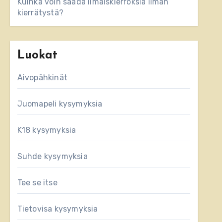
Kuinka voin saada ilmaiskierroksia ilman
kierrätystä?
Luokat
Aivopähkinät
Juomapeli kysymyksia
K18 kysymyksia
Suhde kysymyksia
Tee se itse
Tietovisa kysymyksia