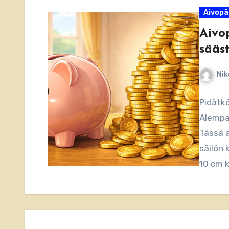
Aivopä
Aivo
sääs
Nik
Pidätk
Alempaa
Tässä 
säilön 
10 cm 