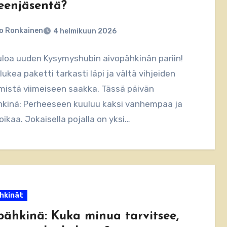
eenjäsentä?
o Ronkainen
4 helmikuun 2026
uloa uuden Kysymyshubin aivopähkinän pariin!
lukea paketti tarkasti läpi ja vältä vihjeiden
mistä viimeiseen saakka. Tässä päivän
hkinä: Perheeseen kuuluu kaksi vanhempaa ja
oikaa. Jokaisella pojalla on yksi…
hkinät
pähkinä: Kuka minua tarvitsee,