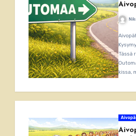
Aivo
Nik
Aivopäh
Kysymys
Tässä r
Outoma
kissa, 
Aivopä
Aivo