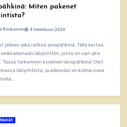
pähkinä: Miten pakenet
intista?
o Ronkainen
4 helmikuun 2026
ut jälleen aika ratkoa aivopähkinä. Tällä kertaa
seikkailemaan labyrinttiin, josta on vain yksi
s. Tässä tarkemmin kyseinen aivopähkinä: Olet
assa labyrintista, ja edessäsi on kolme ovea.
malla…
hkinät