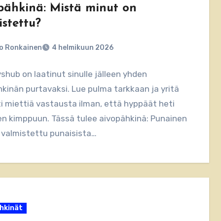
pähkinä: Mistä minut on
istettu?
o Ronkainen
4 helmikuun 2026
hub on laatinut sinulle jälleen yhden
kinän purtavaksi. Lue pulma tarkkaan ja yritä
i miettiä vastausta ilman, että hyppäät heti
en kimppuun. Tässä tulee aivopähkinä: Punainen
 valmistettu punaisista…
hkinät