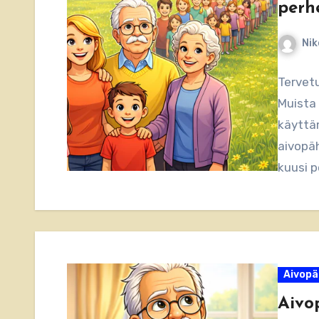
perh
Nik
Tervet
Muista 
käyttä
aivopä
kuusi p
Aivopä
Aivo