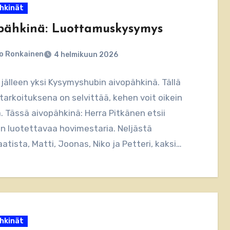
hkinät
pähkinä: Luottamuskysymys
o Ronkainen
4 helmikuun 2026
jälleen yksi Kysymyshubin aivopähkinä. Tällä
tarkoituksena on selvittää, kehen voit oikein
. Tässä aivopähkinä: Herra Pitkänen etsii
en luotettavaa hovimestaria. Neljästä
atista, Matti, Joonas, Niko ja Petteri, kaksi…
hkinät