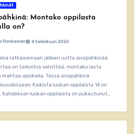
hkinät
pähkinä: Montako oppilasta
lla on?
o Ronkainen
4 helmikuun 2026
loa ratkaisemaan jälleen uutta aivopähkinää.
ertaa on tarkoitus selvittää, montako lasta
a mahtaa opiskella. Tässä aivopähkinä
suudessaan: Kaikista luokan oppilaista 14 on
. Kahdeksan luokan oppilaista on pukeutunut
en…