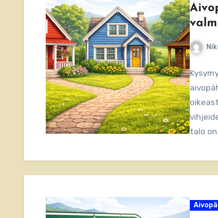
Aivo
valm
Nik
Kysymys
aivopäh
oikeast
vihjeid
talo on
Aivopä