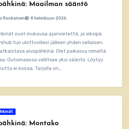
pähkinä: Maailman sääntö
o Ronkainen
4 helmikuun 2026
kinät ovat mukavaa ajanvietettä, ja siksipä
hub tuo ulottuvillesi jälleen yhden sellaisen.
atkaistava aivopähkinä: Olet paikassa nimeltä
a. Outomaassa vallitsee yksi sääntö. Löytyy
mutta ei koiraa. Tarjolla on…
hkinät
pähkinä: Montako