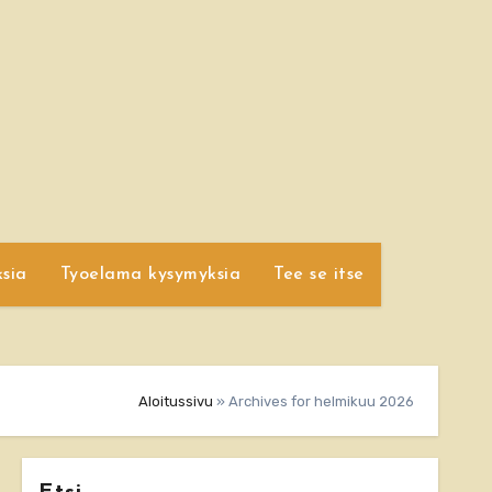
sia
Tyoelama kysymyksia
Tee se itse
Aloitussivu
»
Archives for helmikuu 2026