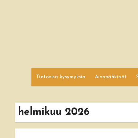
Skip
to
content
Tietovisa kysymyksia
Aivopähkinät
helmikuu 2026