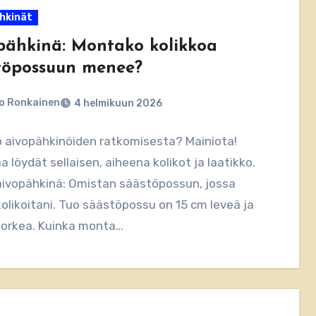
hkinät
pähkinä: Montako kolikkoa
töpossuun menee?
o Ronkainen
4 helmikuun 2026
ö aivopähkinöiden ratkomisesta? Mainiota!
 löydät sellaisen, aiheena kolikot ja laatikko.
aivopähkinä: Omistan säästöpossun, jossa
kolikoitani. Tuo säästöpossu on 15 cm leveä ja
korkea. Kuinka monta…