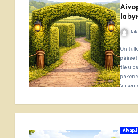
Aivo
labyr
Nik
On tull
pääset 
tie ulo
pakenem
Vasem
Aivopä