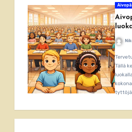
Aivopä
Aivo
luoka
Nik
Tervetu
Tällä k
luokall
kokonai
tyttöjä
sinise