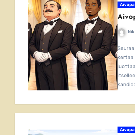
Aivopä
Aivo
Nik
Seuraa 
kertaa 
luottaa
itselle
kandida
Aivopä