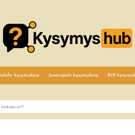
Suhde kysymyksia
Juomapeli kysymyksia
K18 kysymyk
 luokalla on?