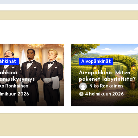
ähkinät
Aivopähkinät
ähkinä:
Aivopähkinä: Miten
tamuskysymys
pakenet labyrintista?
ko Ronkainen
Niko Ronkainen
elmikuun 2026
4 helmikuun 2026