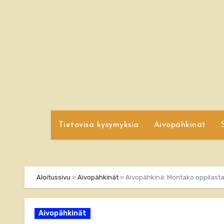
Skip
to
content
Tietovisa kysymyksia
Aivopähkinät
Aloitussivu
»
Aivopähkinät
»
Aivopähkinä: Montako oppilasta
Aivopähkinät