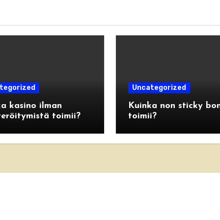
tegorized
Uncategorized
a kasino ilman
Kuinka non sticky bo
teröitymistä toimii?
toimii?