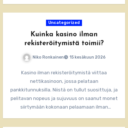
kehitys yhdistettynä muuttuneisiin
kulutustottumuksiin on luonut…
Uncategorized
Kuinka kasino ilman
rekisteröitymistä toimii?
Niko Ronkainen
15 kesäkuun 2026
Kasino ilman rekisteröitymistä viittaa
nettikasinoon, jossa pelataan
pankkitunnuksilla. Niistä on tullut suosittuja, ja
pelitavan nopeus ja sujuvuus on saanut monet
siirtymään kokonaan pelaamaan ilman
rekisteröitymistä. Miten kasinot ilman
rekisteröitymistä toimivat…