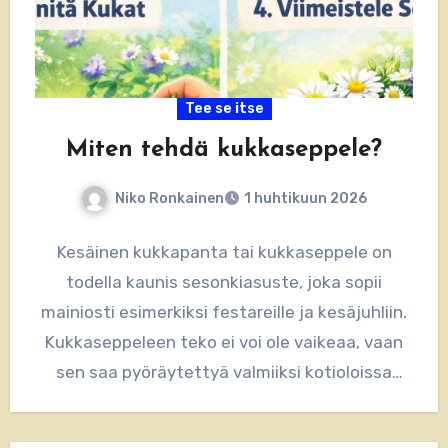
Tee se itse
Miten tehdä kukkaseppele?
Niko Ronkainen
1 huhtikuun 2026
Kesäinen kukkapanta tai kukkaseppele on
todella kaunis sesonkiasuste, joka sopii
mainiosti esimerkiksi festareille ja kesäjuhliin.
Kukkaseppeleen teko ei voi ole vaikeaa, vaan
sen saa pyöräytettyä valmiiksi kotioloissa
muutamissa minuuteissa, kunhan…