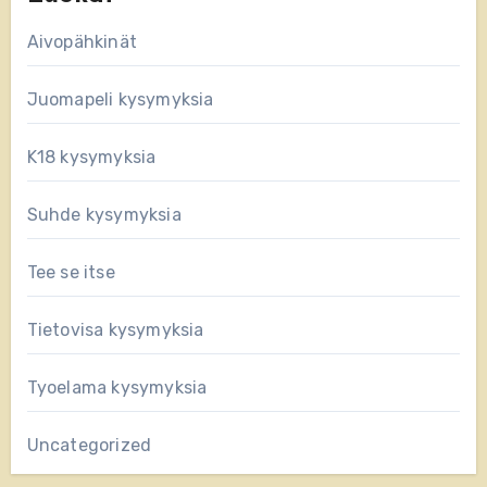
Aivopähkinät
Juomapeli kysymyksia
K18 kysymyksia
Suhde kysymyksia
Tee se itse
Tietovisa kysymyksia
Tyoelama kysymyksia
Uncategorized