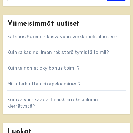
Viimeisimmät uutiset
Katsaus Suomen kasvavaan verkkopelitalouteen
Kuinka kasino ilman rekisteröitymistä toimii?
Kuinka non sticky bonus toimii?
Mitä tarkoittaa pikapelaaminen?
Kuinka voin saada ilmaiskierroksia ilman
kierrätystä?
Luokat