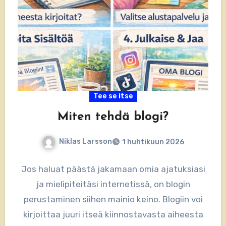
Tee se itse
Miten tehdä blogi?
Niklas Larsson
1 huhtikuun 2026
Jos haluat päästä jakamaan omia ajatuksiasi
ja mielipiteitäsi internetissä, on blogin
perustaminen siihen mainio keino. Blogiin voi
kirjoittaa juuri itseä kiinnostavasta aiheesta