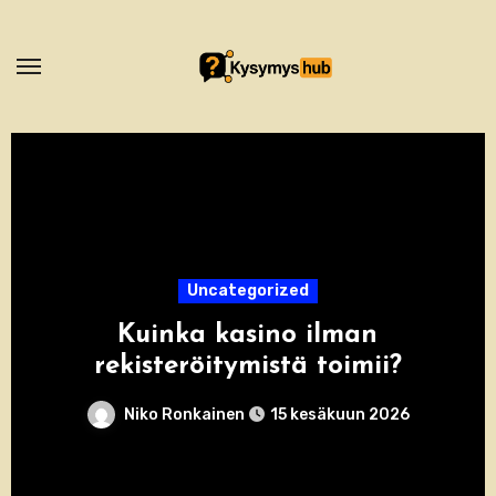
Skip
to
content
Uncategorized
Kuinka kasino ilman
rekisteröitymistä toimii?
Niko Ronkainen
15 kesäkuun 2026