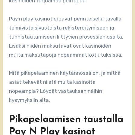
kasinoiden tarjoamaa pelitapaa.
Pay n play kasinot eroavat perinteisellä tavalla
toimivista sivustoista rekisteröitymiseen ja
tunnistautumiseen liittyvien prosessien osalta.
Lisäksi niiden maksutavat ovat kasinoiden
muita maksutapoja nopeammat kotiutuksissa.
Mitä pikapelaaminen käytännössä on, ja mitkä
asiat tekevät niistä muita kasinoita
nopeampia? Löydät vastauksen näihin
kysymyksiin alta.
Pikapelaamisen taustalla
Pay N Play kasinot