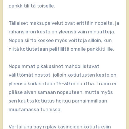
pankkitililtä toiselle.
Tällaiset maksupalvelut ovat erittäin nopeita, ja
rahansiirron kesto on yleensä vain minuutteja.
Nopea siirto koskee myös voittoja silloin, kun
niitä kotiutetaan pelitililtä omalle pankkitilille.
Nopeimmat pikakasinot mahdollistavat
välittömät nostot, jolloin kotiutusten kesto on
yleensä korkeintaan 15–30 minuuttia. Trumo ei
pääse aivan samaan nopeuteen, mutta myös
sen kautta kotiutus hoituu parhaimmillaan
muutamassa tunnissa.
Vertailuna pay n play kasinoiden kotiutuksiin