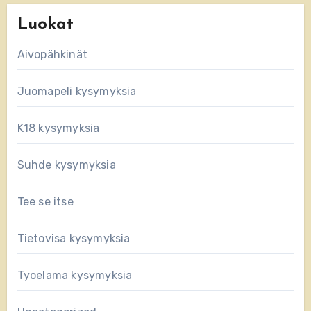
Luokat
Aivopähkinät
Juomapeli kysymyksia
K18 kysymyksia
Suhde kysymyksia
Tee se itse
Tietovisa kysymyksia
Tyoelama kysymyksia