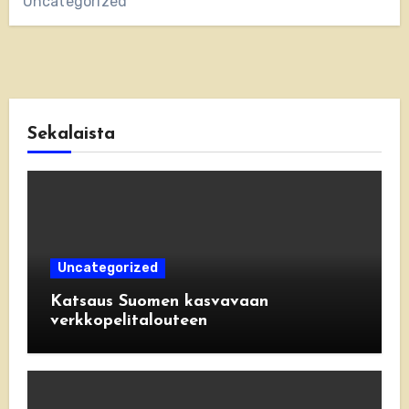
Uncategorized
Sekalaista
Uncategorized
Katsaus Suomen kasvavaan
verkkopelitalouteen