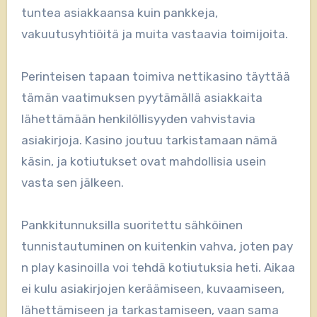
tuntea asiakkaansa kuin pankkeja,
vakuutusyhtiöitä ja muita vastaavia toimijoita.
Perinteisen tapaan toimiva nettikasino täyttää
tämän vaatimuksen pyytämällä asiakkaita
lähettämään henkilöllisyyden vahvistavia
asiakirjoja. Kasino joutuu tarkistamaan nämä
käsin, ja kotiutukset ovat mahdollisia usein
vasta sen jälkeen.
Pankkitunnuksilla suoritettu sähköinen
tunnistautuminen on kuitenkin vahva, joten pay
n play kasinoilla voi tehdä kotiutuksia heti. Aikaa
ei kulu asiakirjojen keräämiseen, kuvaamiseen,
lähettämiseen ja tarkastamiseen, vaan sama