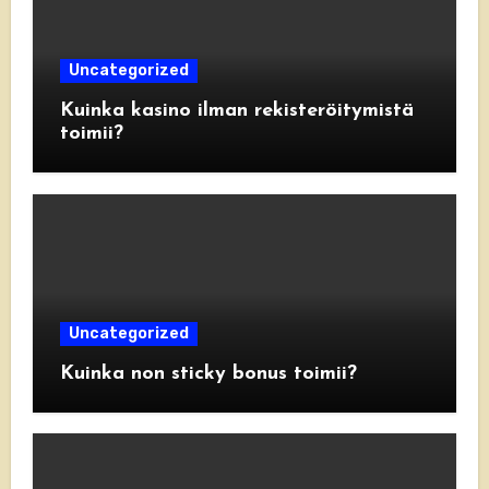
Uncategorized
Kuinka kasino ilman rekisteröitymistä
toimii?
Uncategorized
Kuinka non sticky bonus toimii?