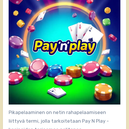
Pikapelaaminen on netin rahapelaamiseen
liittyvä termi, jolla tarkoitetaan Pay N Play -