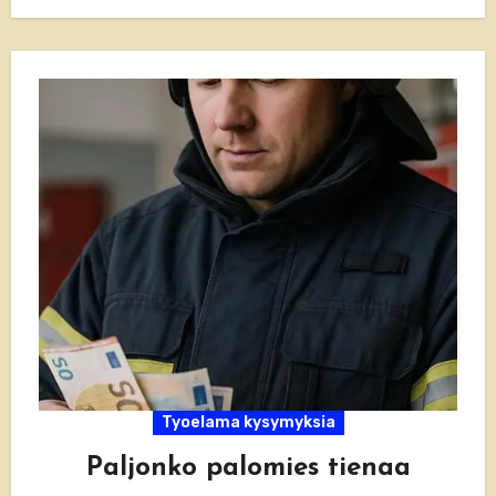
bileisiin tai etätapaamisiin. Artikkelista löydät…
Tyoelama kysymyksia
Paljonko palomies tienaa