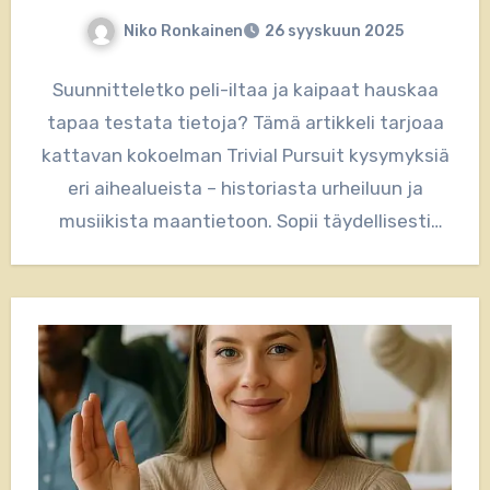
Niko Ronkainen
26 syyskuun 2025
Suunnitteletko peli-iltaa ja kaipaat hauskaa
tapaa testata tietoja? Tämä artikkeli tarjoaa
kattavan kokoelman Trivial Pursuit kysymyksiä
eri aihealueista – historiasta urheiluun ja
musiikista maantietoon. Sopii täydellisesti
ystävien kanssa vietettävään visailuhetkeen,…