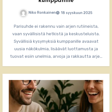
kumppanille
Niko Ronkainen
18 syyskuun 2025
Parisuhde ei rakennu vain arjen rutiineista,
vaan syvällisistä hetkistä ja keskusteluista.
Syvällisiä kysymyksiä kumppanille avaavat
uusia näkökulmia, lisäävät luottamusta ja
tuovat esiin unelmia, arvoja ja rakkautta arjen
keskellä. Opi, miten…