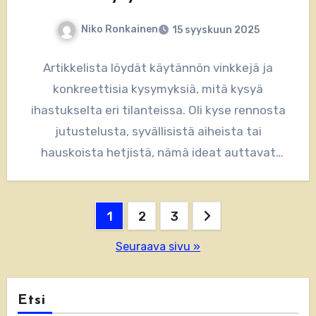
Niko Ronkainen
15 syyskuun 2025
Artikkelista löydät käytännön vinkkejä ja
konkreettisia kysymyksiä, mitä kysyä
ihastukselta eri tilanteissa. Oli kyse rennosta
jutustelusta, syvällisistä aiheista tai
hauskoista hetjistä, nämä ideat auttavat
keskustelun soljumisessa ja yhteyden
luomisessa.
Artikkelien
1
2
3
sivutus
Seuraava sivu »
Etsi