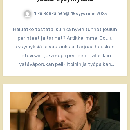
Niko Ronkainen
15 syyskuun 2025
Haluatko testata, kuinka hyvin tunnet joulun
perinteet ja tarinat? Artikkelimme 'Joulu
kysymyksiä ja vastauksia' tarjoaa hauskan
tietovisan, joka sopii perheen iltahetkiin,
ystäväporukan peli-iltoihin ja työpaikan
pikkujouluihin. Lue kysymykset, arvaa
vastaukset…