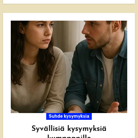
elämän suuria teemoja ja kasvamaan
aidompaan…
Suhde kysymyksia
Syvällisiä kysymyksiä