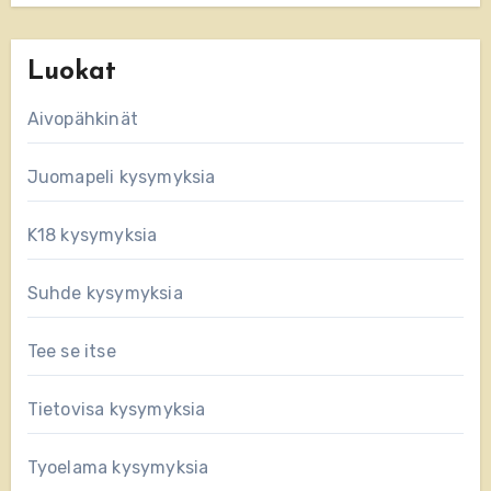
Luokat
Aivopähkinät
Juomapeli kysymyksia
K18 kysymyksia
Suhde kysymyksia
Tee se itse
Tietovisa kysymyksia
Tyoelama kysymyksia