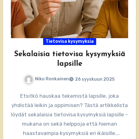
Tietovisa kysymyksia
Sekalaisia tietovisa kysymyksiä
lapsille
Niko Ronkainen
26 syyskuun 2025
Etsitkö hauskaa tekemistä lapsille, joka
yhdistää leikin ja oppimisen? Tästä artikkelista
löydät sekalaisia tietovisa kysymyksiä lapsille –
mukana on sekä helppoja että hieman
haastavampia kysymyksiä eri ikäisille.