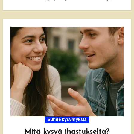
esimerkkejä ja teemoja, joiden avulla voit
syventää…
Suhde kysymyksia
Mitä kysyä ihastukselta?