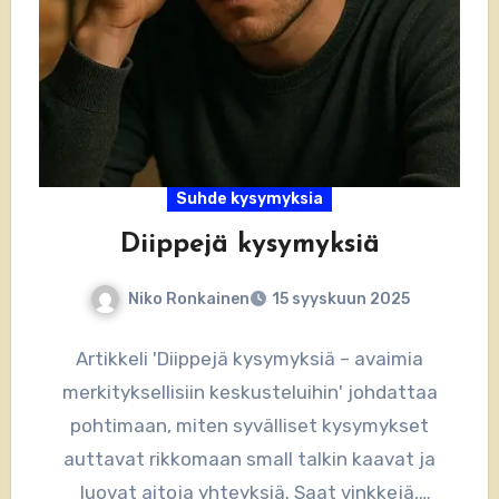
Suhde kysymyksia
Diippejä kysymyksiä
Niko Ronkainen
15 syyskuun 2025
Artikkeli 'Diippejä kysymyksiä – avaimia
merkityksellisiin keskusteluihin' johdattaa
pohtimaan, miten syvälliset kysymykset
auttavat rikkomaan small talkin kaavat ja
luovat aitoja yhteyksiä. Saat vinkkejä,