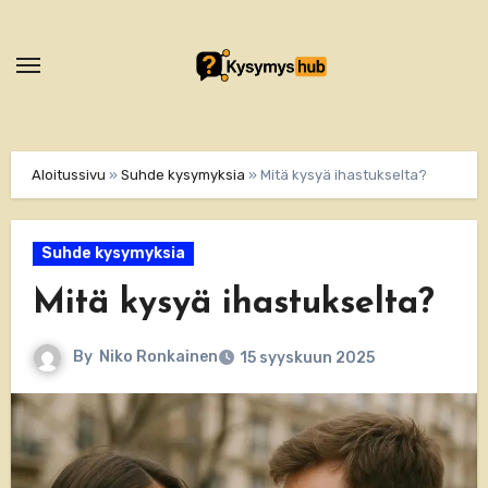
Skip
to
content
Aloitussivu
»
Suhde kysymyksia
»
Mitä kysyä ihastukselta?
Suhde kysymyksia
Mitä kysyä ihastukselta?
By
Niko Ronkainen
15 syyskuun 2025