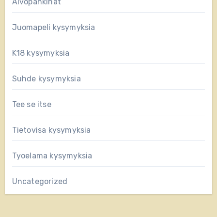
Aivopähkinät
Juomapeli kysymyksia
K18 kysymyksia
Suhde kysymyksia
Tee se itse
Tietovisa kysymyksia
Tyoelama kysymyksia
Uncategorized