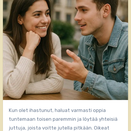
Kun olet ihastunut, haluat varmasti oppia
tuntemaan toisen paremmin ja löytää yhteisiä
juttuja, joista voitte jutella pitkään. Oikeat