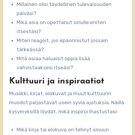
Millainen olisi täydellinen tulevaisuuden
päiväsi?
Mikä asia on opettanut sinulle eniten
itsestäsi?
Miten reagoit, jos epäonnistut jossain
tärkeässä?
Mitä asiaa haluaisit oppia lisää
vahvistaaksesi itseäsi?
Kulttuuri ja inspiraatiot
Musiikki, kirjat, elokuvat ja muut kulttuurin
muodot paljastavat usein syviä ajatuksia. Näillä
kysymyksillä löydät, mikä inspiroi ihastustasi:
Mikä kirja tai elokuva on tehnyt sinuun