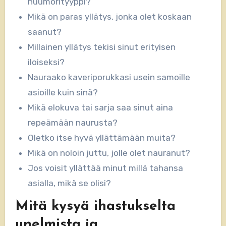
huumorityyppi?
Mikä on paras yllätys, jonka olet koskaan
saanut?
Millainen yllätys tekisi sinut erityisen
iloiseksi?
Nauraako kaveriporukkasi usein samoille
asioille kuin sinä?
Mikä elokuva tai sarja saa sinut aina
repeämään naurusta?
Oletko itse hyvä yllättämään muita?
Mikä on noloin juttu, jolle olet nauranut?
Jos voisit yllättää minut millä tahansa
asialla, mikä se olisi?
Mitä kysyä ihastukselta
unelmista ja