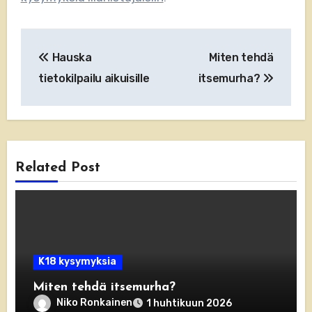
Artikkelien
Hauska
Miten tehdä
selaus
tietokilpailu aikuisille
itsemurha?
Related Post
K18 kysymyksia
Miten tehdä itsemurha?
Niko Ronkainen
1 huhtikuun 2026