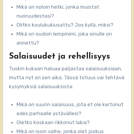
Mikä on noloin hetki, jonka muistat
nuoruudestasi?
Olitko koulukukiusattu? Jos kyllä, miksi?
Mikä on oudoin lempinimi, joka sinulle on
annettu?
Salaisuudet ja rehellisyys
Tuskin kukaan haluaa paljastaa salaisuuksiaan,
mutta nyt on sen aika. Tässä totuus vai tehtävä
kysymyksiä salaisuuksista:
Mikä on suurin salaisuus, jota et ole kertonut
edes parhaalle ystävällesi?
Oletko koskaan rikkonut lakia?
Mikä on isoin valhe, jonka olet joskus