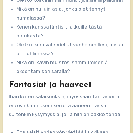
Mikä on hulluin asia, jonka olet tehnyt
humalassa?
Kenen kanssa lähtisit jatkoille tästä
porukasta?
Oletko ikinä valehdellut vanhemmillesi, missä
olit juhlimassa?
Mikä on ikävin muistosi sammumisen /
oksentamisen saralla?
Fantasiat ja haaveet
Ihan kuten salaisuuksia, myöskään fantasioita
ei kovinkaan usein kerrota ääneen. Tässä
kuitenkin kysymyksiä, joilla niin on pakko tehdä:
Jos saisit yhden yön viettää julkkiksen