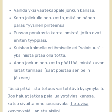
Vaihda yksi vaatekappale jonkun kanssa.
Kerro jollekulle porukasta, mikä on hänen
paras fyysinen piirteensä.
Pussaa porukasta kahta ihmistä, jotka ovat
eniten tyyppiäsi.
Kuiskaa kolmelle eri ihmiselle eri “salaisuus” –
yksi niistä pitää olla totta.
Anna jonkun porukasta päättää, minkä kuvan
laitat tarinaasi (saat poistaa sen pelin
jälkeen).
Tässä pitkä lista totuus vai tehtävä kysymyksiä.
Jos haluat jatkaa pelailua ystäviesi kanssa,
katso sivuiltamme seuraavaksi
tietovisa
kysymyksiä illanistujaisiin
!