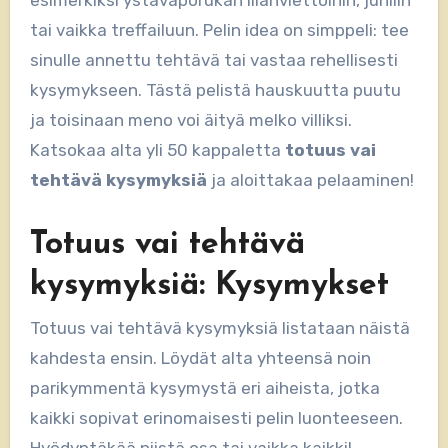
tai vaikka treffailuun. Pelin idea on simppeli: tee
sinulle annettu tehtävä tai vastaa rehellisesti
kysymykseen. Tästä pelistä hauskuutta puutu
ja toisinaan meno voi äityä melko villiksi.
Katsokaa alta yli 50 kappaletta
totuus vai
tehtävä kysymyksiä
ja aloittakaa pelaaminen!
Totuus vai tehtävä
kysymyksiä: Kysymykset
Totuus vai tehtävä kysymyksiä listataan näistä
kahdesta ensin. Löydät alta yhteensä noin
parikymmentä kysymystä eri aiheista, jotka
kaikki sopivat erinomaisesti pelin luonteeseen.
Hyödyntäkää niistä osa tai vaikka kaikki!