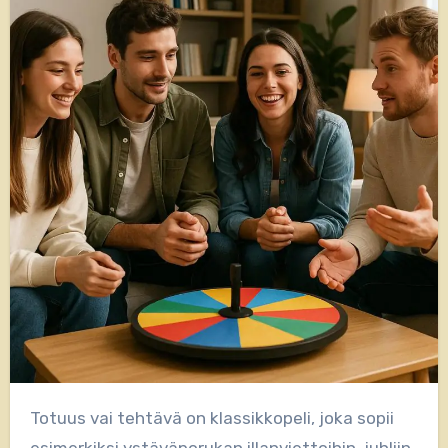
Totuus vai tehtävä on klassikkopeli, joka sopii
esimerkiksi ystäväporukan illanviettoihin, juhliin