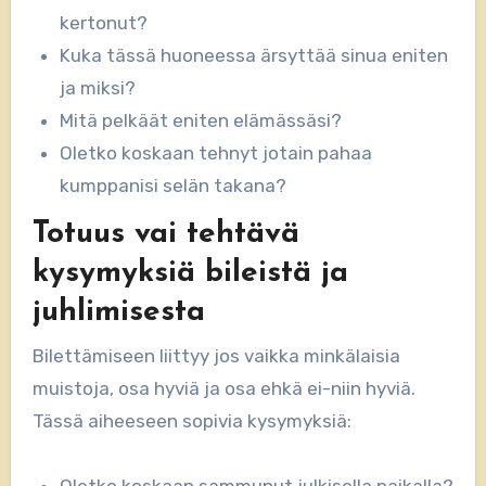
kertonut?
Kuka tässä huoneessa ärsyttää sinua eniten
ja miksi?
Mitä pelkäät eniten elämässäsi?
Oletko koskaan tehnyt jotain pahaa
kumppanisi selän takana?
Totuus vai tehtävä
kysymyksiä bileistä ja
juhlimisesta
Bilettämiseen liittyy jos vaikka minkälaisia
muistoja, osa hyviä ja osa ehkä ei-niin hyviä.
Tässä aiheeseen sopivia kysymyksiä:
Oletko koskaan sammunut julkisella paikalla?