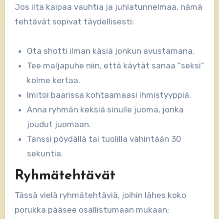
Jos ilta kaipaa vauhtia ja juhlatunnelmaa, nämä
tehtävät sopivat täydellisesti:
Ota shotti ilman käsiä jonkun avustamana.
Tee maljapuhe niin, että käytät sanaa “seksi”
kolme kertaa.
Imitoi baarissa kohtaamaasi ihmistyyppiä.
Anna ryhmän keksiä sinulle juoma, jonka
joudut juomaan.
Tanssi pöydällä tai tuolilla vähintään 30
sekuntia.
Ryhmätehtävät
Tässä vielä ryhmätehtäviä, joihin lähes koko
porukka pääsee osallistumaan mukaan: