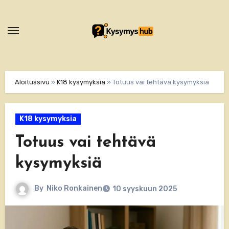
Skip
to
content
Aloitussivu
»
K18 kysymyksia
»
Totuus vai tehtävä kysymyksiä
K18 kysymyksia
Totuus vai tehtävä
kysymyksiä
By
Niko Ronkainen
10 syyskuun 2025