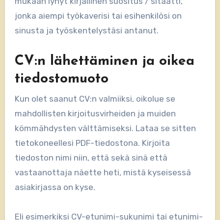
mukaan lyhyt kirjallinen suositus / sitaatti,
jonka aiempi työkaverisi tai esihenkilösi on
sinusta ja työskentelystäsi antanut.
CV:n lähettäminen ja oikea
tiedostomuoto
Kun olet saanut CV:n valmiiksi, oikolue se
mahdollisten kirjoitusvirheiden ja muiden
kömmähdysten välttämiseksi. Lataa se sitten
tietokoneellesi PDF-tiedostona. Kirjoita
tiedoston nimi niin, että sekä sinä että
vastaanottaja näette heti, mistä kyseisessä
asiakirjassa on kyse.
Eli esimerkiksi CV-etunimi-sukunimi tai etunimi-