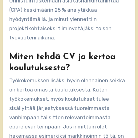
Onnistuin laskemaan asiakashankintahintaa
(CPA) keskimäärin 25 % analytiikkaa
hyödyntämällä, ja minut ylennettiin
projektikohtaiseksi tiiminvetäjäksi toisen
työvuoteni aikana.
Miten tehdä CV ja kertoa
koulutuksesta?
Työkokemuksen lisäksi hyvin olennainen seikka
on kertoa omasta koulutuksesta. Kuten
työkokemukset, myös koulutukset tulee
sisällyttää järjestyksessä tuoreimmasta
vanhimpaan tai sitten relevanteimmasta
epärelevanteimpaan. Jos nimittäin olet
hakemassa esimerkiksi markkinoinnin töitä, on