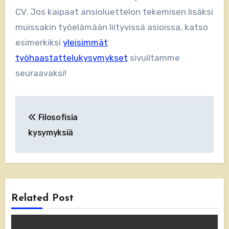
CV. Jos kaipaat ansioluettelon tekemisen lisäksi
muissakin työelämään liityvissä asioissa, katso
esimerkiksi
yleisimmät
työhaastattelukysymykset
sivuiltamme
seuraavaksi!
Artikkelien
Filosofisia
selaus
kysymyksiä
Related Post