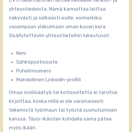
CV:n rakentaminen lähtee liikkeelle henkilö- ja
yhteystiedoista. Nämä kannattaa laittaa
näkyvästi ja selkeästi esille, esimerkiksi
vasempaan yläkulmaan oman kuvan kera.
Sisällytettäviin yhteystietoihin lukeutuvat:
Nimi
Sähköpostiosoite
Puhelinnumero
Mahdollinen LinkedIn-profiili
Omaa siviilisäätyä tai kotiosoitetta ei tarvitse
kirjoittaa, koska niillä ei ole varsinaisesti
tekemistä työnhaun tai työstä suoriutumisen
kanssa. Täysi-ikäisten kohdalla sama pätee
myös ikään.