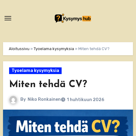
Skip
to
content
Aloitussivu
»
Tyoelama kysymyksia
»
Miten tehdä CV?
Tyoelama kysymyksia
Miten tehdä CV?
By
Niko Ronkainen
1 huhtikuun 2026