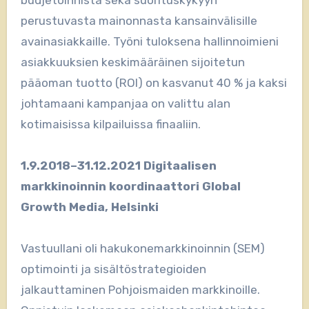
budjetoinnista sekä suorituskykyyn
perustuvasta mainonnasta kansainvälisille
avainasiakkaille. Työni tuloksena hallinnoimieni
asiakkuuksien keskimääräinen sijoitetun
pääoman tuotto (ROI) on kasvanut 40 % ja kaksi
johtamaani kampanjaa on valittu alan
kotimaisissa kilpailuissa finaaliin.
1.9.2018–31.12.2021 Digitaalisen
markkinoinnin koordinaattori Global
Growth Media, Helsinki
Vastuullani oli hakukonemarkkinoinnin (SEM)
optimointi ja sisältöstrategioiden
jalkauttaminen Pohjoismaiden markkinoille.