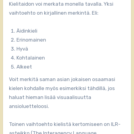
Kielitaidon voi merkata monella tavalla. Yksi
vaihtoehto on kirjallinen merkintä. Eli:
Äidinkieli
Erinomainen
Hyvä
Kohtalainen
Alkeet
Voit merkitä saman asian jokaisen osaamasi
kielen kohdalle myös esimerkiksi tähdillä, jos
haluat hieman lisää visuaalisuutta
ansioluetteloosi.
Toinen vaihtoehto kielistä kertomiseen on ILR-
asteikko (The Interagency Language