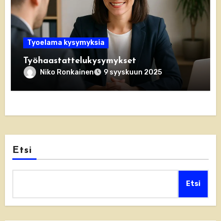
Tyoelama kysymyksia
Työhaastattelukysymykset
Niko Ronkainen
9 syyskuun 2025
Etsi
Etsi